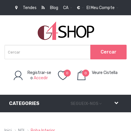
Tendes
Blog
CA
€
El Meu Compte
Cercar
Registrar-se
Veure Cistella
0
0
o
Accedir
Article(s)
-
0,00€
CATEGORIES
SEGUEIX-NOS
Inici
NOI
Roba Interior