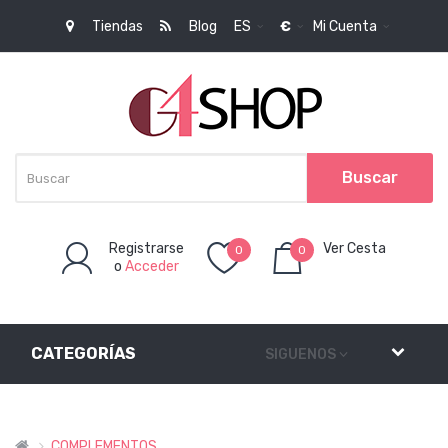
Tiendas
Blog
ES
€
Mi Cuenta
Buscar
Registrarse
Ver Cesta
0
0
o
Acceder
Artículo(s)
-
0,00€
CATEGORÍAS
SIGUENOS
COMPLEMENTOS