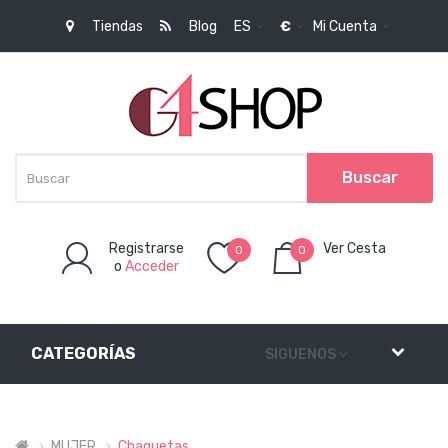
Tiendas
Blog
ES
€
Mi Cuenta
Buscar
Registrarse
Ver Cesta
0
0
o
Acceder
Artículo(s)
-
0,00€
CATEGORÍAS
SIGUENOS
MUJER
Chaquetas